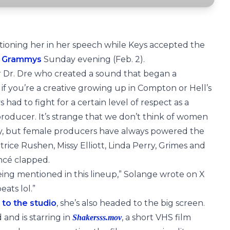
ioning her in her speech while Keys accepted the
5
Grammys
Sunday evening (Feb. 2).
er Dr. Dre who created a sound that began a
 you’re a creative growing up in Compton or Hell’s
had to fight for a certain level of respect as a
producer. It’s strange that we don’t think of women
zy, but female producers have always powered the
trice Rushen, Missy Elliott, Linda Perry, Grimes and
oncé clapped.
ng mentioned in this lineup,” Solange wrote on X
ats lol.”
to the studio
, she’s also headed to the big screen.
and is starring in
, a short VHS film
Shakersss.mov