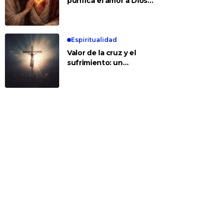
purifica el amor a Dios y
a los demás
Espiritualidad
Valor de la cruz y el
sufrimiento: un
encuentro con Jesús