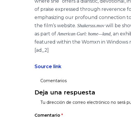
where she “offers a diaristic, devotional,
of praise expressed through reverence fo
emphasizing our profound connection to wa
the film’s website.
will be sh
Shakersss.mov
as part of
an exhi
American Gurl: home—land,
featured within the Womxn in Windows r
[ad_2]
Source link
Comentarios
Deja una respuesta
Tu dirección de correo electrónico no será pu
Comentario
*