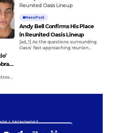
NexoPost
Andy Bell Confirms His Place
in Reunited Oasis Lineup
[ad_1] As the questions surrounding
Oasis‘ fast-approaching reunion
tour continue to swirl, longtime
io’
bassist Andy Bell has confirmed his
obra
presence within the lineup. Bell’s
presence was confirmed in a recent
stros
conversation with Austrian outlet
ay
OE24, who spoke to Bell following a
ferson
performance in the country by his
band Ride. “Yes, I’m in and I’m really
 y le
[…]
abriel
o’
nes
ADOS | TECNOHOST
 […]