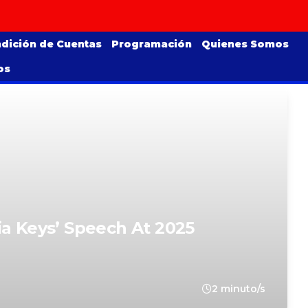
dición de Cuentas
Programación
Quienes Somos
os
ia Keys’ Speech At 2025
2 minuto/s