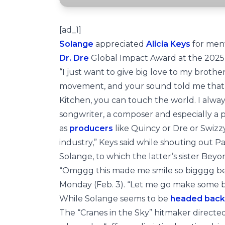
[ad_1]
Solange
appreciated
Alicia Keys
for ment
Dr. Dre
Global Impact Award at the 202
“I just want to give big love to my broth
movement, and your sound told me that if
Kitchen, you can touch the world. I always 
songwriter, a composer and especially a 
as
producers
like Quincy or Dre or Swiz
industry,” Keys said while shouting out Pa
Solange, to which the latter’s sister Bey
“Omggg this made me smile so bigggg bei
Monday (Feb. 3). “Let me go make some be
While Solange seems to be
headed back 
The “Cranes in the Sky” hitmaker directed 