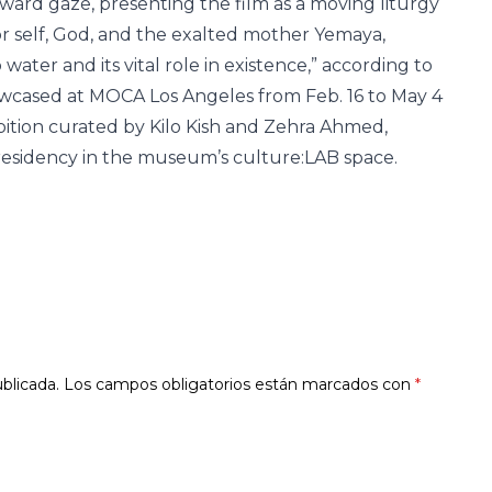
 inward gaze, presenting the film as a moving liturgy
r self, God, and the exalted mother Yemaya,
ter and its vital role in existence,” according to
owcased at MOCA Los Angeles from Feb. 16 to May 4
bition curated by Kilo Kish and Zehra Ahmed,
esidency in the museum’s culture:LAB space.
blicada.
Los campos obligatorios están marcados con
*