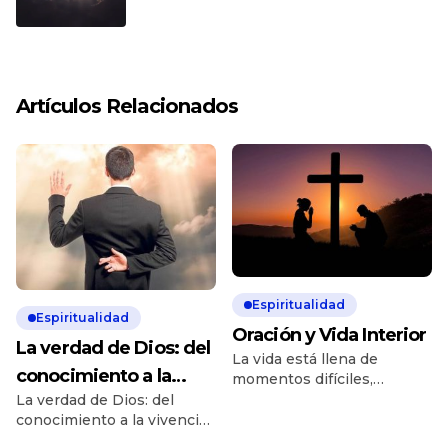
Artículos Relacionados
Espiritualidad
Espiritualidad
Oración y Vida Interior
La verdad de Dios: del
La vida está llena de
conocimiento a la
momentos difíciles,
pruebas y cruces que
La verdad de Dios: del
vivencia
muchas veces parecen
conocimiento a la vivencia
imposibles de llevar. Sin
Muchas personas admiran