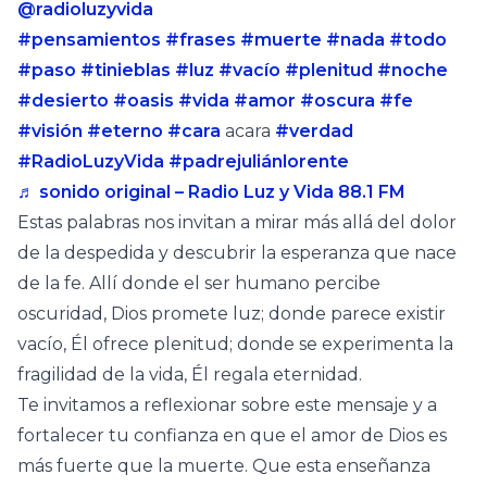
@radioluzyvida
#pensamientos
#frases
#muerte
#nada
#todo
#paso
#tinieblas
#luz
#vacío
#plenitud
#noche
#desierto
#oasis
#vida
#amor
#oscura
#fe
#visión
#eterno
#cara
acara
#verdad
#RadioLuzyVida
#padrejuliánlorente
♬ sonido original – Radio Luz y Vida 88.1 FM
Estas palabras nos invitan a mirar más allá del dolor
de la despedida y descubrir la esperanza que nace
de la fe. Allí donde el ser humano percibe
oscuridad, Dios promete luz; donde parece existir
vacío, Él ofrece plenitud; donde se experimenta la
fragilidad de la vida, Él regala eternidad.
Te invitamos a reflexionar sobre este mensaje y a
fortalecer tu confianza en que el amor de Dios es
más fuerte que la muerte. Que esta enseñanza