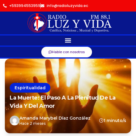
+593994553959
info@radioluzyvida.ec
Hable con nosotros
Espiritualidad
La Muerte: El Paso A La Plenitud De La
Vida Y Del Amor
Amanda Marybel Díaz González
1 minuto/s
Hace 2 meses