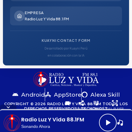
EMPRESA
Radio Luz Y Vida 88.1 FM
KUAYNI CONTACT FORM
Desarrollado por Kuayni Perú
en colaboración con la IA
Android
AppStore
Alexa Skill
COPYRIGHT © 2026 RADIO LUZ Y VIDA 88.1FM TODOS LOS
DERECHOS RESERVADOS | TECNOHOST
TV
SHARE
LETRAS
FULL PLAYER
Radio Luz Y Vida 88.1FM
Sonando Ahora