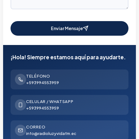
Enviar Mensaje
¡Hola! Siempre estamos aquí para ayudarte.
TELÉFONO
+593994553959
CELULAR / WHATSAPP
+593994553959
CORREO
info@radioluzyvidafm.ec