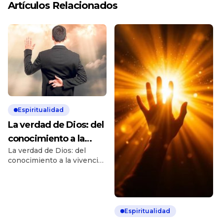
Artículos Relacionados
Espiritualidad
La verdad de Dios: del
conocimiento a la
La verdad de Dios: del
vivencia
conocimiento a la vivencia
Muchas personas admiran
las enseñanzas de Dios y
reconocen la grandeza de
su verdad. Sin embargo, la
fe cristiana nos invita a dar
Espiritualidad
un paso más profundo: vivir