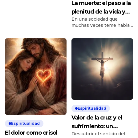
La muerte: el paso a la
esa verdad en cada aspecto
plenitud de la vida y
de nuestra existencia. La
siguiente reflexión nos
En una sociedad que
del amor
recuerda una realidad
muchas veces teme hablar
fundamental: «La verdad
de la muerte, la fe nos
[…]
invita a contemplarla desde
una perspectiva diferente:
no como un final, sino
como el comienzo de una
realidad plena junto a Dios.
Esta profunda reflexión
nos recuerda que la
existencia humana
encuentra su verdadero
sentido cuando se vive con
esperanza y […]
Espiritualidad
Valor de la cruz y el
Espiritualidad
sufrimiento: un
El dolor como crisol
Descubrir el sentido del
encuentro con Jesús