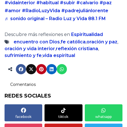
#vidainterior
#habitual
#subir
#calvario
#paz
#amor
#RadioLuzyVida
#padrejuliánlorente
♬ sonido original – Radio Luz y Vida 88.1 FM
Descubre más reflexiones en
Espiritualidad
encuentro con Dios
,
fe católica
,
oración y paz
,
oración y vida interior
,
reflexión cristiana
,
sufrimiento y fe
,
vida espiritual
Comentarios
REDES SOCIALES
facebook
tiktok
whatsapp