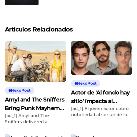
Artículos Relacionados
NexoPost
NexoPost
Actor de ‘Al fondo hay
Amyl and The Sniffers
sitio’ impacta al
Bring Punk Mayhem
[ad_1] El joven actor cobró
revelar que cobra más
notoriedad al ser un de los
[ad_1] Amyl and The
to ‘The Tonight Show’
de S/5.000 por ser
rostros más conocidos de
Sniffers delivered a
chambelán: “Es un
‘Al fondo hay sitio’. Te
characteristically unhinged
puede interesar Jefferson
performance on The
aproximado”