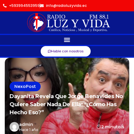
+593994553959
info@radioluzyvida.ec
Hable con nosotros
NexoPost
Dayanita Revela Que Jorge Benavides No
Quiere Saber Nada De Ella: “¿Cómo Has
Hecho Eso?”
admin
2 minuto/s
Hace 1 año