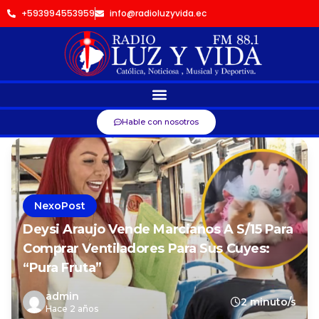
+593994553959
info@radioluzyvida.ec
Hable con nosotros
NexoPost
Deysi Araujo Vende Marcianos A S/15 Para
Comprar Ventiladores Para Sus Cuyes:
“Pura Fruta”
admin
2 minuto/s
Hace 2 años