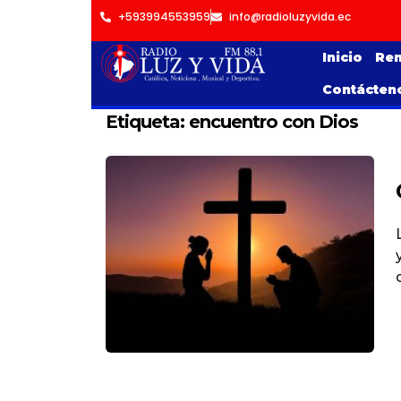
+593994553959
info@radioluzyvida.ec
Inicio
Ren
Contácten
Etiqueta:
encuentro con Dios