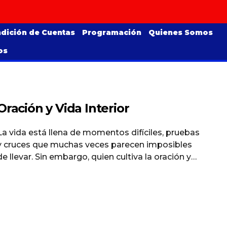
dición de Cuentas
Programación
Quienes Somos
os
Oración y Vida Interior
La vida está llena de momentos difíciles, pruebas
y cruces que muchas veces parecen imposibles
de llevar. Sin embargo, quien cultiva la oración y
la vida interior encuentra una fuerza distinta para
afrontar el dolor. Esta reflexión nos recuerda que
cuando vivimos cerca de Dios, alimentando el
alma a través de la oración y el