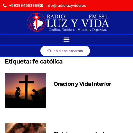
+593994553959
info@radioluzyvida.ec
Hable con nosotros
Etiqueta:
fe católica
Oración y Vida Interior