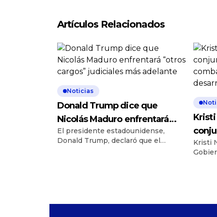
Artículos Relacionados
Noticias
Noti
Donald Trump dice que
Krist
Nicolás Maduro enfrentará
conju
El presidente estadounidense,
“otros cargos” judiciales más
Donald Trump, declaró que el
Kristi
comba
adelante
derrocado presidente de Venezuela,
Gobier
el de
Nicolás Maduro, que comparece
proyec
ante un juez en Nueva York este
destac
jueves, enfrentará “otros cargos”
Gobier
judiciales más adelante. “Ha sido
contra
demandado por solo una fracción de
el des
las cosas que ha hecho. Otros
países