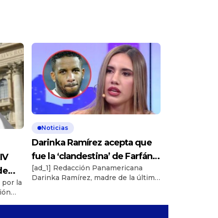
Noticias
Darinka Ramírez acepta que
fue la ‘clandestina’ de Farfán:
IV
[ad_1] Redacción Panamericana
«Me arrepiento»
de
Darinka Ramírez, madre de la última
 por la
es
hija de Jefferson Farfán, habló sobre
ión
su relación oculta con el pelotero.
ebrará
Darinka Ramírez debutó como
panelista en el programa