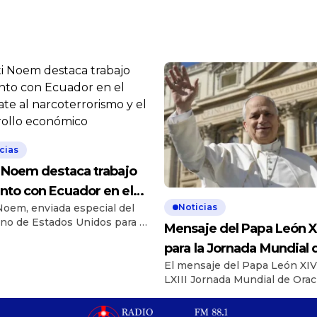
cias
i Noem destaca trabajo
nto con Ecuador en el
Noticias
 Noem, enviada especial del
te al narcoterrorismo y
no de Estados Unidos para el
Mensaje del Papa León X
sarrollo económico
to Escudo de las Américas,
para la Jornada Mundial 
ó el trabajo conjunto con el
no de Ecuador para luchar
El mensaje del Papa León XIV
Oración por las Vocacion
 el narcoterrorismo e impulsar
LXIII Jornada Mundial de Orac
2026
arrollo económico de ambos
por las Vocaciones que se cel
. Este miércoles, 25 de marzo
el próximo 26 de abril, cuarto