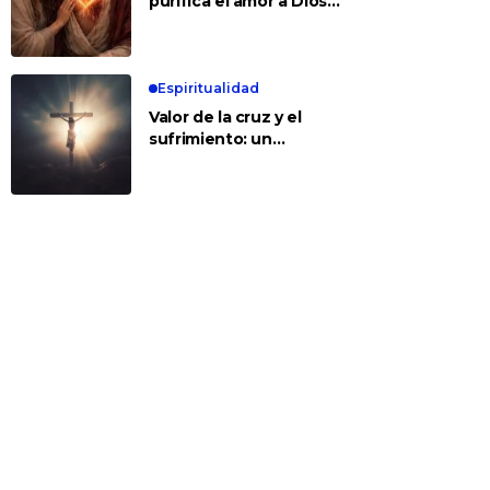
purifica el amor a Dios y
a los demás
Espiritualidad
Valor de la cruz y el
sufrimiento: un
encuentro con Jesús