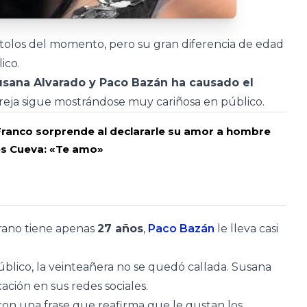
rtolos del momento, pero su gran diferencia de edad
ico.
usana Alvarado y Paco Bazán ha causado el
reja sigue mostrándose muy cariñosa en público.
ranco sorprende al declararle su amor a hombre
s Cueva: «Te amo»
rano tiene apenas
27 años
,
Paco Bazán
le lleva casi
úblico, la veinteañera no se quedó callada. Susana
ación en sus redes sociales.
n una frase que reafirma que le gustan los