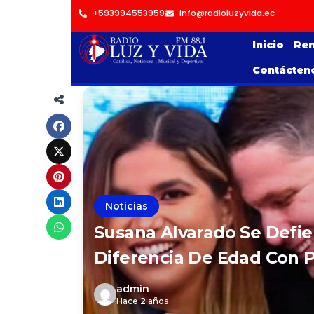
+593994553959
info@radioluzyvida.ec
Inicio
Ren
Contácten
Noticias
Susana Alvarado Se Defie
Diferencia De Edad Con 
admin
Hace 2 años