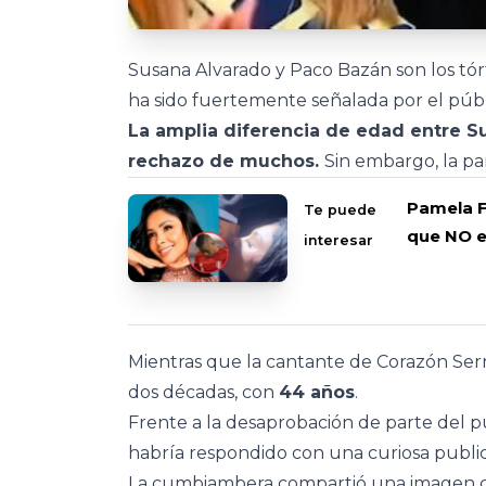
Susana Alvarado y Paco Bazán son los tó
ha sido fuertemente señalada por el públ
La amplia diferencia de edad entre S
rechazo de muchos.
Sin embargo, la pa
Pamela F
Te puede
que NO e
interesar
Mientras que la cantante de Corazón Ser
dos décadas, con
44 años
.
Frente a la desaprobación de parte del p
habría respondido con una curiosa public
La cumbiambera compartió una imagen co