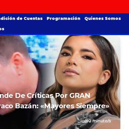
dición de Cuentas
Programación
Quienes Somos
os
nde De Críticas Por GRAN
Paco Bazán: «Mayores Siempre»
2 minuto/s