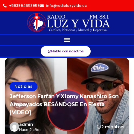
+593994553959
info@radioluzyvida.ec
Hable con nosotros
Noticias
Jefferson Farfán Y Xiomy Kanashiro Son
Ampayados BESÁNDOSE En Fiesta
[VIDEO]
admin
2 minuto/s
Hace 2 años