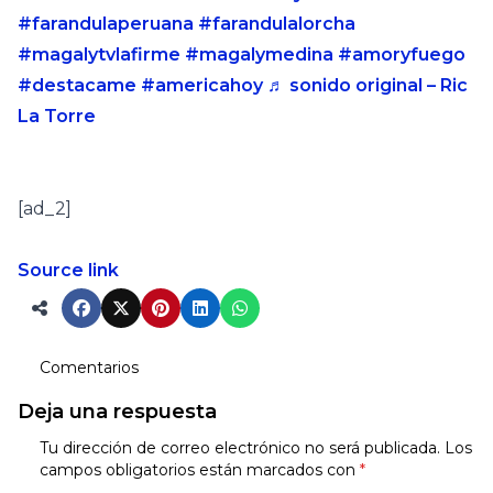
#farandulaperuana
#farandulalorcha
#magalytvlafirme
#magalymedina
#amoryfuego
#destacame
#americahoy
♬ sonido original – Ric
La Torre
[ad_2]
Source link
Comentarios
Deja una respuesta
Tu dirección de correo electrónico no será publicada.
Los
campos obligatorios están marcados con
*