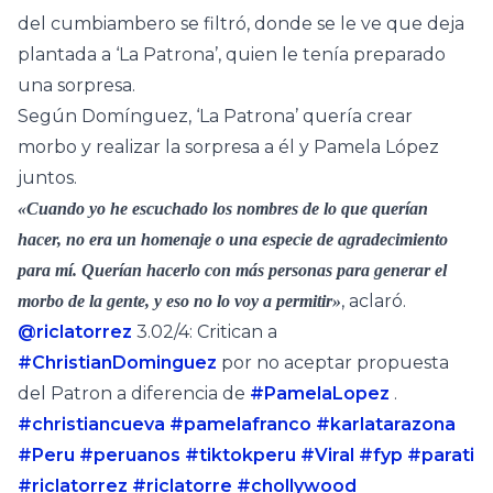
del cumbiambero se filtró, donde se le ve que deja
plantada a ‘La Patrona’, quien le tenía preparado
una sorpresa.
Según Domínguez, ‘La Patrona’ quería crear
morbo y realizar la sorpresa a él y Pamela López
juntos.
«Cuando yo he escuchado los nombres de lo que querían
hacer, no era un homenaje o una especie de agradecimiento
para mí. Querían hacerlo con más personas para generar el
, aclaró.
morbo de la gente, y eso no lo voy a permitir»
@riclatorrez
3.02/4: Critican a
#ChristianDominguez
por no aceptar propuesta
del Patron a diferencia de
#PamelaLopez
.
#christiancueva
#pamelafranco
#karlatarazona
#Peru
#peruanos
#tiktokperu
#Viral
#fyp
#parati
#riclatorrez
#riclatorre
#chollywood