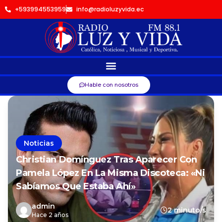
+593994553959
info@radioluzyvida.ec
Hable con nosotros
Noticias
Christian Domínguez Tras Aparecer Con
Pamela López En La Misma Discoteca: «Ni
Sabíamos Que Estaba Ahí»
admin
2 minuto/s
Hace 2 años