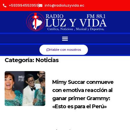
+593994553959
info@radioluzyvida.ec
Hable con nosotros
Categoría:
Noticias
Mimy Succar conmueve
con emotiva reacción al
ganar primer Grammy:
«Esto es para el Perú»