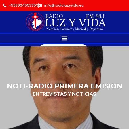
+593994553959
info@radioluzyvida.ec
Hable con nosotros
NOTI-RADIO PRIMERA EMISION
ENTREVISTAS Y NOTICIAS