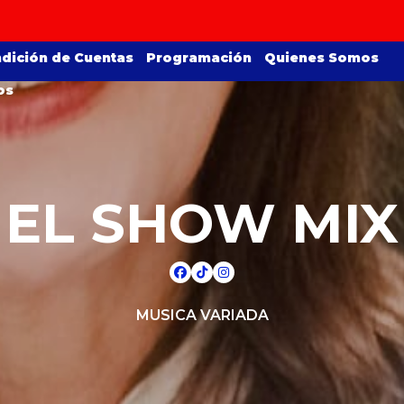
dición de Cuentas
Programación
Quienes Somos
os
EL SHOW MIX
MUSICA VARIADA