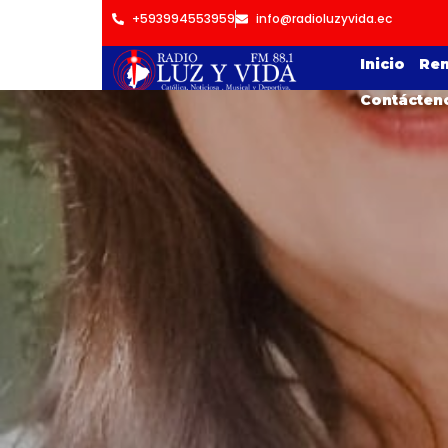
+593994553959
info@radioluzyvida.ec
Inicio
Ren
Contácten